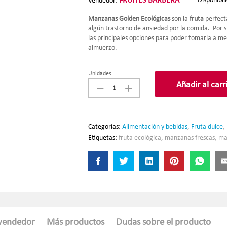
Vendedor:
Manzanas Golden Ecológicas
son la
fruta
perfect
algún trastorno de ansiedad por la comida. Por s
las principales opciones para poder tomarla a 
almuerzo.
a
Unidades
MANZANA
Añadir al carr
GOLDEN
ECO
PVP/KG
quantity
Categorías:
Alimentación y bebidas
,
Fruta dulce
,
Etiquetas:
fruta ecológica
,
manzanas frescas
,
ma
 vendedor
Más productos
Dudas sobre el producto