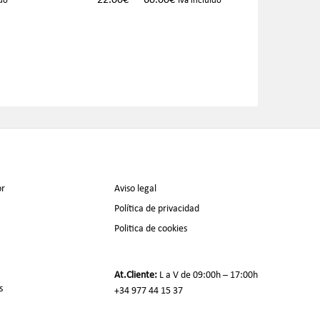
22.00
€
60.00
€
28.00
€
95
or
Aviso legal
Política de privacidad
Politica de cookies
At.Cliente:
L a V de 09:00h – 17:00h
s
+34 977 44 15 37