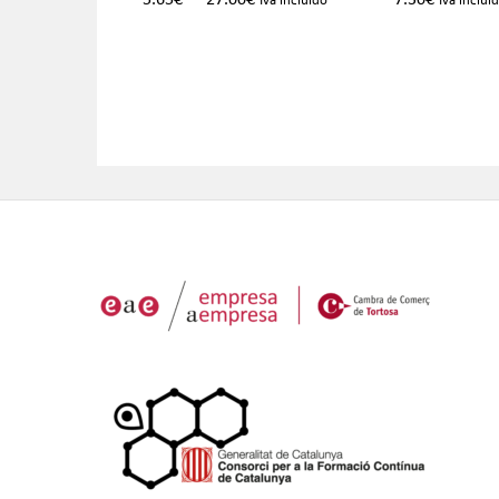
5.65
€
27.00
€
7.30
€