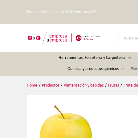
Bienvenidos a la central de compras B2B
Búsqueda
de
productos
Herramientas, Ferretería y Carpintería
Química y productos químicos
Plás
Home
/
Productos
/
Alimentación y bebidas
/
Frutas
/
Fruta du