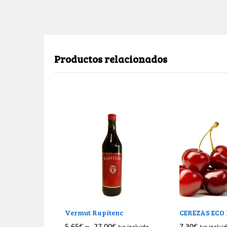
Productos relacionados
Vermut Rapitenc
CEREZAS ECO
5.65
€
–
27.00
€
7.30
€
Iva incluido
Iva inclui