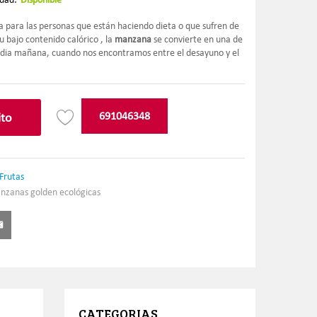
a para las personas que están haciendo dieta o que sufren de
u bajo contenido calórico , la
manzana
se convierte en una de
media mañana, cuando nos encontramos entre el desayuno y el
A
691046348
ito
l
t
e
r
Frutas
n
nzanas golden ecológicas
a
t
i
v
e
:
CATEGORIAS