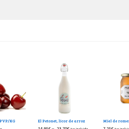
 PVP/KG
El Petonet, licor de arroz
Miel de rome
14.95
€
–
23.70
€
7.25
€
do
Iva incluido
Iva inclu