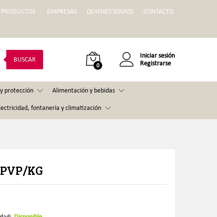
PRODUCTOS
EMPRESAS
QUIENES SOMOS
CONTACTO
Iniciar sesión
BUSCAR
Registrarse
0
y protección
Alimentación y bebidas
lectricidad, fontanería y climatización
 PVP/KG
idad:
Disponible