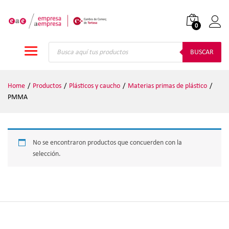
0
Iniciar
Búsqueda
de
BUSCAR
productos
Home
/
Productos
/
Plásticos y caucho
/
Materias primas de plástico
/
PMMA
No se encontraron productos que concuerden con la
selección.