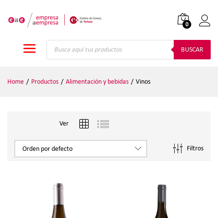
0
Iniciar
Búsqueda
de
BUSCAR
productos
Home
/
Productos
/
Alimentación y bebidas
/
Vinos
Ver
Filtros
Orden por defecto