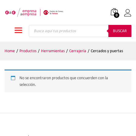
0
Iniciar
Búsqueda
de
BUSCAR
productos
Home
/
Productos
/
Herramientas
/
Cerrajería
/
Cercados y puertas
No se encontraron productos que concuerden con la
selección.