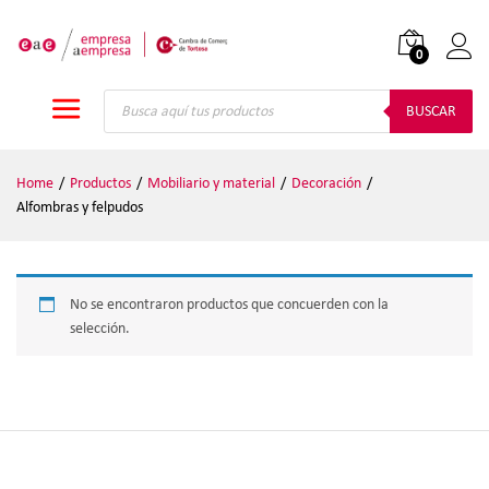
0
Iniciar
Búsqueda
de
BUSCAR
productos
Home
/
Productos
/
Mobiliario y material
/
Decoración
/
Alfombras y felpudos
No se encontraron productos que concuerden con la
selección.