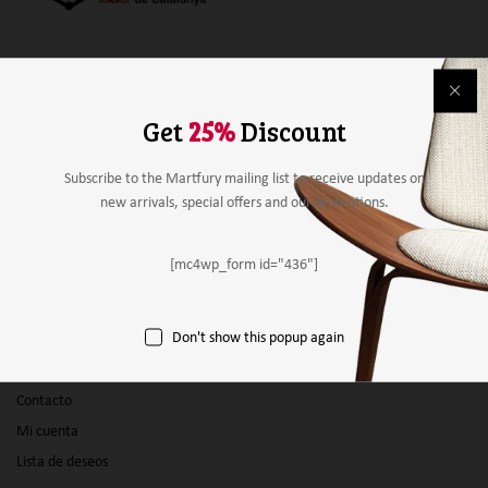
Alimentación
Bebidas
Get
25%
Discount
Mobiliario y material
Material de papelería
Subscribe to the Martfury mailing list to receive updates on
new arrivals, special offers and our promotions.
Agricultura
Otros
[mc4wp_form id="436"]
Panel vendedor
Don't show this popup again
Empresas
Productos
Contacto
Mi cuenta
Lista de deseos