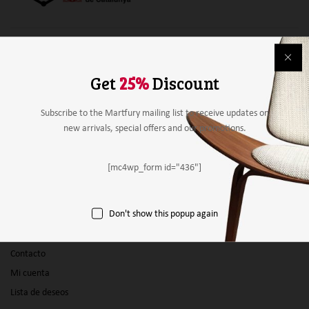
Alimentación
Bebidas
Get
25%
Discount
Mobiliario y material
Material de papelería
Subscribe to the Martfury mailing list to receive updates on
new arrivals, special offers and our promotions.
Agricultura
Otros
[mc4wp_form id="436"]
Panel vendedor
Don't show this popup again
Empresas
Productos
Contacto
Mi cuenta
Lista de deseos