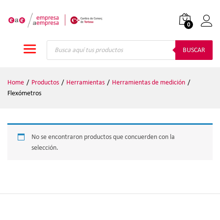
0
Iniciar
Búsqueda
de
BUSCAR
productos
Home
/
Productos
/
Herramientas
/
Herramientas de medición
/
Flexómetros
No se encontraron productos que concuerden con la
selección.