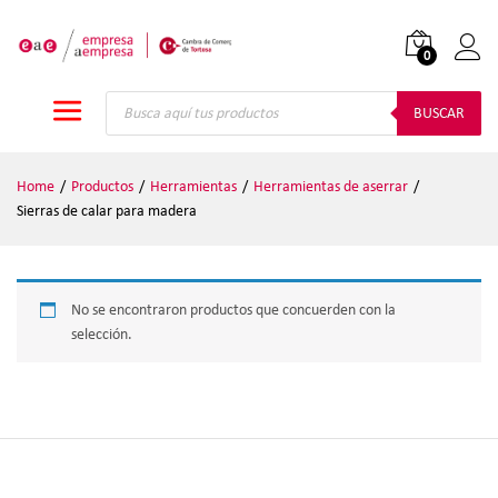
0
Iniciar
Búsqueda
de
BUSCAR
productos
Home
/
Productos
/
Herramientas
/
Herramientas de aserrar
/
Sierras de calar para madera
No se encontraron productos que concuerden con la
selección.