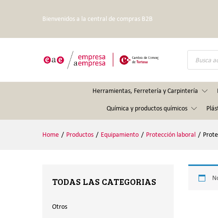
Bienvenidos a la central de compras B2B
Búsqueda
de
productos
Herramientas, Ferretería y Carpintería
Química y productos químicos
Plás
Home
/
Productos
/
Equipamiento
/
Protección laboral
/
Prote
No
TODAS LAS CATEGORIAS
Otros