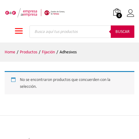
0
Iniciar
Búsqueda
de
BUSCAR
productos
Home
/
Productos
/
Fijación
/
Adhesivos
No se encontraron productos que concuerden con la
selección.