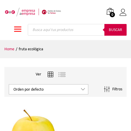
0
Iniciar
Búsqueda
de
BUSCAR
productos
Home
/
fruta ecológica
Ver
Filtros
Orden por defecto