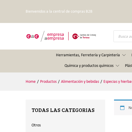
Bienvenidos a la central de compras B2B
Búsqueda
de
productos
Herramientas, Ferretería y Carpintería
Química y productos químicos
Plás
Home
/
Productos
/
Alimentación y bebidas
/
Especias y hierb
No
TODAS LAS CATEGORIAS
Otros