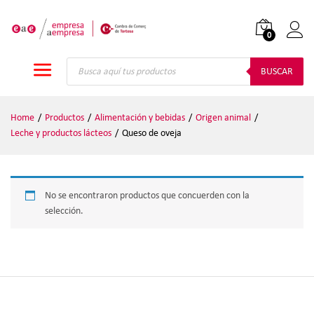
0
Iniciar
Búsqueda
de
BUSCAR
productos
Home
/
Productos
/
Alimentación y bebidas
/
Origen animal
/
Leche y productos lácteos
/
Queso de oveja
No se encontraron productos que concuerden con la
selección.