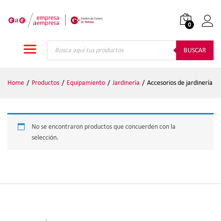
0
Iniciar
Búsqueda
de
BUSCAR
productos
Home
/
Productos
/
Equipamiento
/
Jardinería
/
Accesorios de jardinería
No se encontraron productos que concuerden con la
selección.