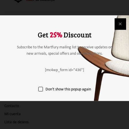
Alimentación
Bebidas
Get
25%
Discount
Mobiliario y material
Material de papelería
Subscribe to the Martfury mailing list to receive updates on
new arrivals, special offers and our promotions.
Agricultura
Otros
[mc4wp_form id="436"]
Panel vendedor
Don't show this popup again
Empresas
Productos
Contacto
Mi cuenta
Lista de deseos