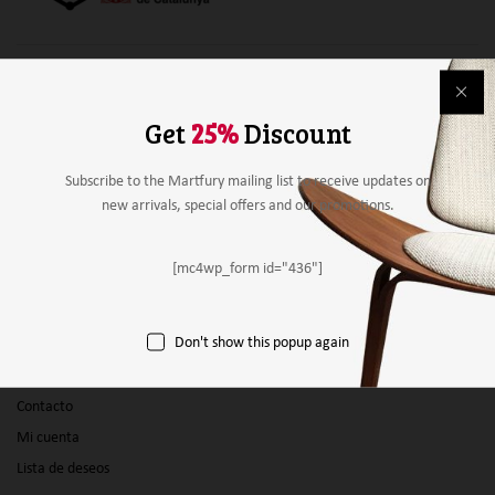
Alimentación
Bebidas
Get
25%
Discount
Mobiliario y material
Material de papelería
Subscribe to the Martfury mailing list to receive updates on
new arrivals, special offers and our promotions.
Agricultura
Otros
[mc4wp_form id="436"]
Panel vendedor
Don't show this popup again
Empresas
Productos
Contacto
Mi cuenta
Lista de deseos