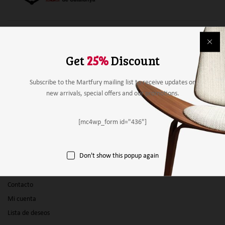
Alimentación
Bebidas
Get
25%
Discount
Mobiliario y material
Material de papelería
Subscribe to the Martfury mailing list to receive updates on
new arrivals, special offers and our promotions.
Agricultura
Otros
[mc4wp_form id="436"]
Panel vendedor
Don't show this popup again
Empresas
Productos
Contacto
Mi cuenta
Lista de deseos