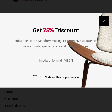
Alimentación
Bebidas
Get
25%
Discount
Mobiliario y material
Material de papelería
Subscribe to the Martfury mailing list to receive updates on
new arrivals, special offers and our promotions.
Agricultura
Otros
[mc4wp_form id="436"]
Panel vendedor
Don't show this popup again
Empresas
Productos
Contacto
Mi cuenta
Lista de deseos