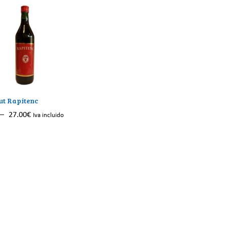
t Rapitenc
–
27.00
€
Iva incluido
27.00
€