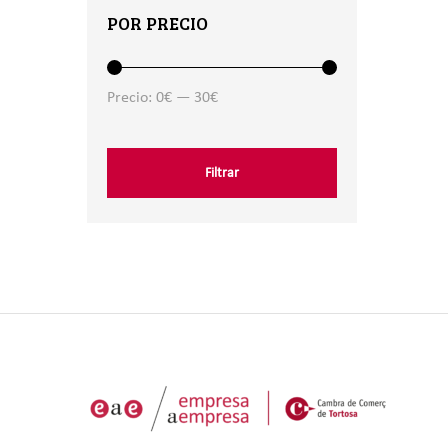
POR PRECIO
Precio:
0€
—
30€
Filtrar