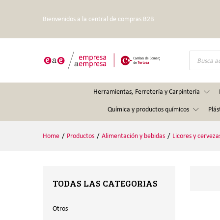
Bienvenidos a la central de compras B2B
Búsqueda
de
productos
Herramientas, Ferretería y Carpintería
Química y productos químicos
Plás
Home
/
Productos
/
Alimentación y bebidas
/
Licores y cerveza
TODAS LAS CATEGORIAS
Otros