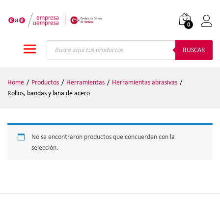
0
Iniciar
Búsqueda
de
BUSCAR
productos
Home
/
Productos
/
Herramientas
/
Herramientas abrasivas
/
Rollos, bandas y lana de acero
No se encontraron productos que concuerden con la
selección.