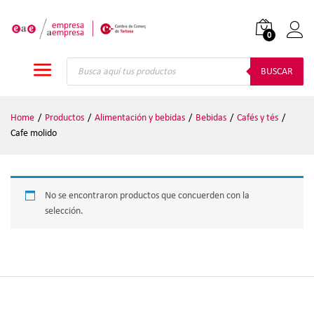
0
Iniciar
Búsqueda
de
BUSCAR
productos
Home
/
Productos
/
Alimentación y bebidas
/
Bebidas
/
Cafés y tés
/
Cafe molido
No se encontraron productos que concuerden con la
selección.