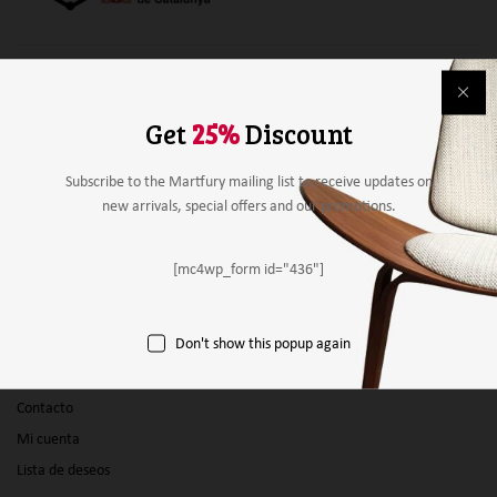
Alimentación
Bebidas
Get
25%
Discount
Mobiliario y material
Material de papelería
Subscribe to the Martfury mailing list to receive updates on
new arrivals, special offers and our promotions.
Agricultura
Otros
[mc4wp_form id="436"]
Panel vendedor
Don't show this popup again
Empresas
Productos
Contacto
Mi cuenta
Lista de deseos