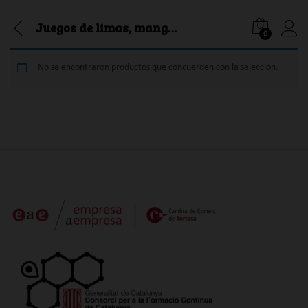
Juegos de limas, mangos y cepillos-lima
0
Iniciar
No se encontraron productos que concuerden con la selección.