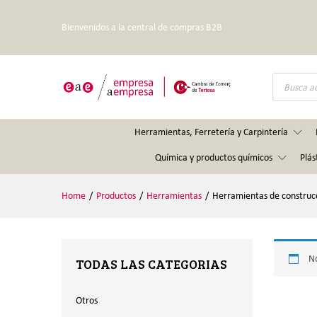
Bienvenidos a la central de compras B2B
Búsqueda
de
productos
Herramientas, Ferretería y Carpintería
Química y productos químicos
Plás
Home
/
Productos
/
Herramientas
/
Herramientas de construcc
No
TODAS LAS CATEGORIAS
Otros