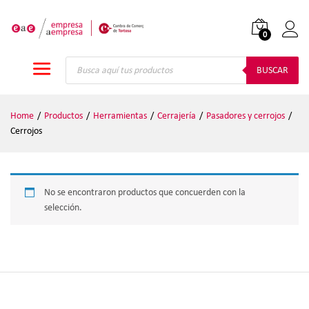
0
Iniciar
Búsqueda
de
BUSCAR
productos
Home
/
Productos
/
Herramientas
/
Cerrajería
/
Pasadores y cerrojos
/
Cerrojos
No se encontraron productos que concuerden con la
selección.