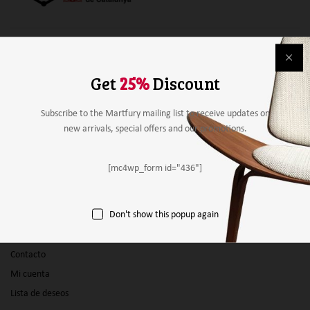
Alimentación
Bebidas
Get
25%
Discount
Mobiliario y material
Material de papelería
Subscribe to the Martfury mailing list to receive updates on
new arrivals, special offers and our promotions.
Agricultura
Otros
[mc4wp_form id="436"]
Panel vendedor
Don't show this popup again
Empresas
Productos
Contacto
Mi cuenta
Lista de deseos