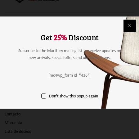
Alimentación
Bebidas
Get
25%
Discount
Mobiliario y material
Material de papelería
Subscribe to the Martfury mailing list to receive updates on
new arrivals, special offers and our promotions.
Agricultura
Otros
[mc4wp_form id="436"]
Panel vendedor
Don't show this popup again
Empresas
Productos
Contacto
Mi cuenta
Lista de deseos