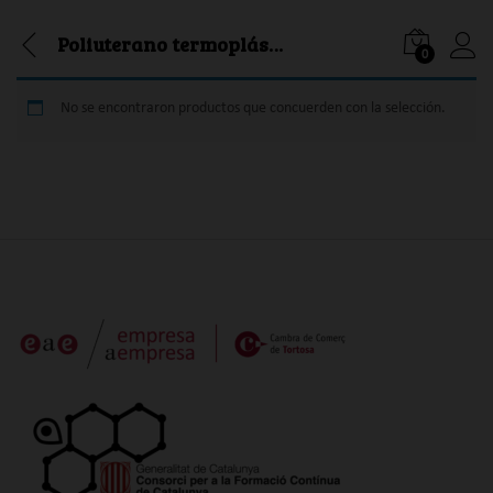
Poliuterano termoplástico
0
Iniciar
No se encontraron productos que concuerden con la selección.