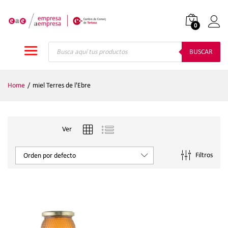
0
Iniciar
Búsqueda
de
BUSCAR
productos
Home
/
miel Terres de l'Ebre
Ver
Filtros
Orden por defecto