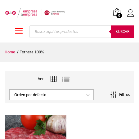
0
Iniciar
Búsqueda
de
BUSCAR
productos
Home
/
Ternera 100%
Ver
Filtros
Orden por defecto