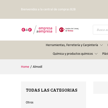
Bienvenidos a la central de compras B2B
Búsqueda
de
productos
Herramientas, Ferretería y Carpintería
Química y productos químicos
Plás
Home
/
Almodí
TODAS LAS CATEGORIAS
Otros