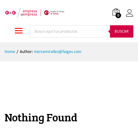
0
Iniciar
Búsqueda
de
BUSCAR
productos
Home
/
Author:
mercemiralles@faiges.com
Nothing Found